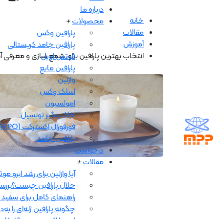
درباره ما
خانه
محصولات
+
مقالات
پارافین وکس
آموزش
پارافین جامد کریستالی
انتخاب بهترین پارافین برای شمع سازی و معرفی آ
فوتس اويل
پارافین مایع
وازلین
اسلک وکس
امولسیون
خاک رنگبر تونسیل
فورفورال اکسترکت (RPO)
پارافین جامد
درخواست
مقالات
+
آیا وازلین برای رشد ابرو م
حلال پارافین چیست؟بررسی
راهنمای کامل برای سفید ک
چگونه پارافین ژله‌ای را 