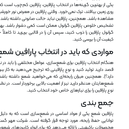
یکی از بهترین گزینه‌ها در انتخاب پارافین، پارافین کم‌چرب است 
روی زمین بیافتد، ترک نمی‌خورد. وقتی پارافین در معرض نور خورشید 
مشاهده باشد. همچنین، پارافین نباید حالت صابونی داشته باشد.
تشخیص خلوص پارافین گرانول ممکن است کمی دشوار باشد. بهترین 
گرانول پارافین را ذوب کنید، سپس آن را در قالبی بریزید تا کام
کیفیت آن را بررسی کنید.
مواردی که باید در انتخاب پارافین شمع
هنگام انتخاب پارافین برای شمع‌سازی، عوامل مختلفی را باید در 
قصد دارید تولید کنید و نوع پارافینی که ترجیح می‌دهید به کار بب
دارد؟). همچنین میزان رایحه‌ای که می‌خواهید شمع داشته باشد
شمع‌هایتان مدنظر دارید نیز از اهمیت بالایی برخوردار است. در نظ
نوع پارافین را برای نیازهای خاص خود انتخاب کنید.
جمع بندی
پارافین شمع یکی از مواد اساسی در شمع‌سازی است که به دلیل
توانایی حفظ رایحه، مورد توجه قرار گرفته است. شرکت مهر گستر
محصولات باکیفیتی را ارائه می‌دهد که برای انواع کاربردهای شمع‌س