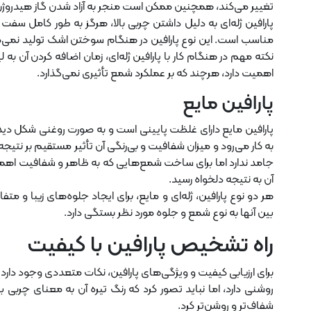
تغییر می‌کند، همچنین ممکن است منجر به آزاد شدن گاز هیدروژ
پارافین ژله‌ای به دلیل داشتن چربی بالا، هرگز به طور کامل سف
مناسب است. این نوع پارافین در هنگام سوختن اشک تولید نمی‌کند،
نکته مهم در هنگام کار با پارافین ژله‌ای، زمان اضافه کردن آن به 
اهمیت دارد، هرچند که بر عملکرد شمع تأثیری نمی‌گذارد.
پارافین مایع
پارافین مایع دارای غلظت پایینی است و به صورت روغنی شکل دید
به کار می‌رود و میزان شفافیت و بی‌رنگی آن تأثیر مستقیم بر نتیجه
جامد ندارد اما برای ساخت شمع‌هایی که به ظاهر و شفافیت اهمی
آن به نتیجه دلخواه رسید.
هر دو نوع پارافین، ژله‌ای و مایع، برای ایجاد جلوه‌های زیبا و مت
بین آنها به نوع شمع و جلوه مورد نظر بستگی دارد.
راه تشخیص پارافین با کیفیت
برای ارزیابی کیفیت و ویژگی‌های پارافین، نکات متعددی وجود دارد ک
روشنی دارد، اما نباید تصور کرد که رنگ تیره آن به معنای چربی بیش
شفاف‌تر و روشن‌تر کرد.