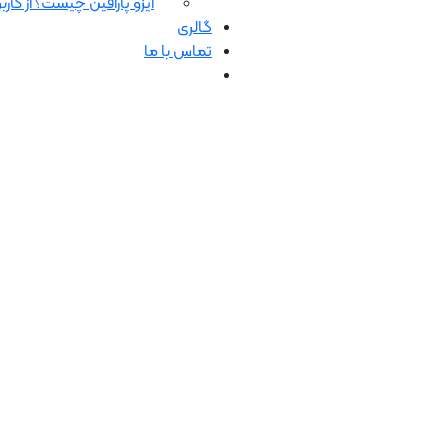
ایزو پارافین چیست؟ از کاربرد
گالری
تماس با ما
کاتالوگ شرکت