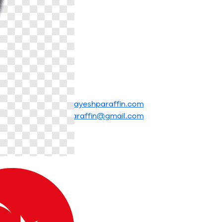
info@palayeshparaffin.com
mehrgostar.paraffin@gmail.com
English