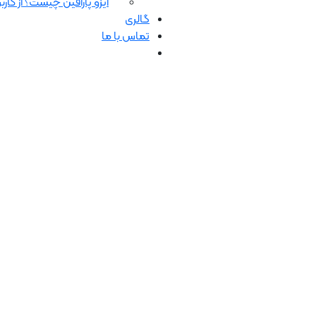
ایزو پارافین چیست؟ از کاربرد
گالری
تماس با ما
کاتالوگ شرکت