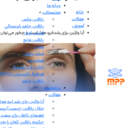
درباره ما
خانه
محصولات
+
مقالات
پارافین وکس
آموزش
پارافین جامد کریستالی
آیا وازلین برای رشد ابرو موثر است و چطور می‌توان 
فوتس اويل
پارافین مایع
وازلین
اسلک وکس
امولسیون
خاک رنگبر تونسیل
فورفورال اکسترکت (RPO)
پارافین جامد
درخواست
مقالات
+
آیا وازلین برای رشد ابرو م
حلال پارافین چیست؟بررسی
راهنمای کامل برای سفید ک
چگونه پارافین ژله‌ای را 