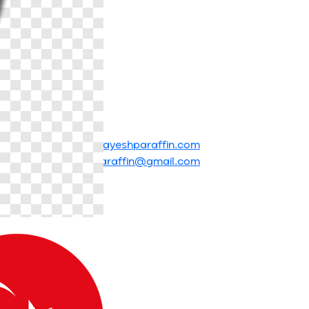
info@palayeshparaffin.com
mehrgostar.paraffin@gmail.com
English