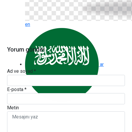
en
Yorum gönder
ar
Ad ve soyad *
E-posta *
Metin