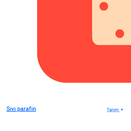
Sıvı parafin
Tanım