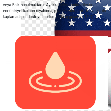
veya Balk sunulmaktadır. Ayakkabıcılık endüstrilerinde,
endüstriyel karbon siyahında, plastikleştirmede, tel ve kablo
kaplamada, endüstriyel hortumlarda uygulama (R.P.O)