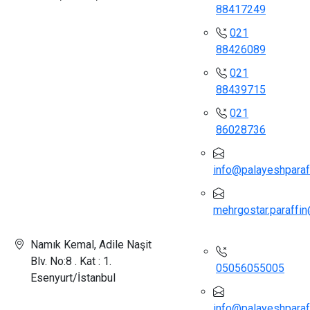
88417249
021
88426089
021
88439715
021
86028736
info@palayeshparaf
mehrgostar.paraffi
Namık Kemal, Adile Naşit
Blv. No:8 . Kat : 1.
05056055005
Esenyurt/İstanbul
info@palayeshparaff