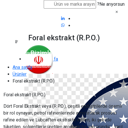
Ne arıyorsun?
Foral ekstrakt (R.P.O.)
tr
Bizimle iletişime geçin
fa
Ana sayfa
Ürünler
Foral ekstrakt (R.P.O.)
Foral ekstrakt (R.P.O.)
Dört Foral Ekstrakt veya (R.P.O.), çeşitli endüstrilerde önemli
bir rol oynayan, petrol rafinerilerinde ayrıştırılarak prosesi
rafine edilen ve Lubcat'ten ekstrakte edilen, iki şekilde
tüketilen, solventlerle üretilen aromatik bir yan üründür. , varil