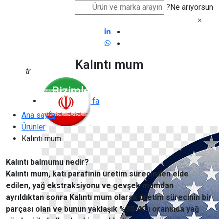
Ne arıyorsun?
Kalıntı mum
tr
Bizimle iletişime geçin
fa
Ana sayfa
Ürünler
Kalıntı mum
Kalıntı balmumu nedir?
Kalıntı mum, katı parafinin üretim sürecinden elde
edilen, yağ ekstraksiyonu ve gevşek mumdan
ayrıldıktan sonra Kalıntı mum olarak üretim sürecinin bir
parçası olan ve bunun yaklaşık %30-40'ı oranında yağ