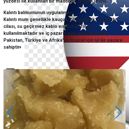
yüzdesi ile kullanılan bir maddedir. üretim ürünü.
Kalıntı balmumunun uygulanması
Kalıntı mum genellikle kauçuk, çöpçatanlık, ayakkabı
cilası, su geçirmez kablo endüstrilerinde
kullanılmaktadır ve iç pazarın yanı sıra Hindistan,
Pakistan, Türkiye ve Afrika'ya ihracat için iyi bir pazara
sahiptir.