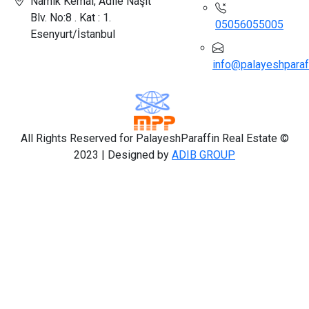
Namık Kemal, Adile Naşit
Blv. No:8 . Kat : 1.
05056055005
Esenyurt/İstanbul
info@palayeshparaff
All Rights Reserved for PalayeshParaffin Real Estate ©
2023 | Designed by
ADIB GROUP