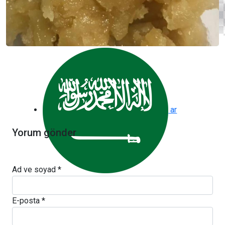
en
ar
Yorum gönder
Ad ve soyad *
E-posta *