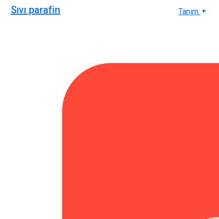
Sıvı parafin
Tanım