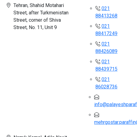
Tehran, Shahid Motahari
021
Street, after Turkmenistan
88413268
Street, corner of Shiva
021
Street, No. 11, Unit 9
88417249
021
88426089
021
88439715
021
86028736
info@palayeshparaf
mehrgostar.paraffi