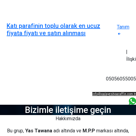
Katı parafinin toplu olarak en ucuz
Tanım
fiyata fiyatı ve satın alınması
|
İlişki
05056055005
info@palayeshparaffin.com.tr
05056055005
Bizimle iletişime geçin
Hakkımızda
Bu grup,
Yas Tawana
adı altında ve
M.P.P
markası altında,