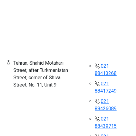
Tehran, Shahid Motahari
021
Street, after Turkmenistan
88413268
Street, corner of Shiva
021
Street, No. 11, Unit 9
88417249
021
88426089
021
88439715