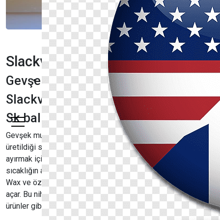
Slackvox nedir?
Gevşek mumun kullanımı nedir
Slackvox'un Özellikleri
Sk balmumu nasıl üretilir?
Gevşek mumun parafinin rafine edilmesi ve işlenmesiyle
üretildiği söylenebilir. Bu işlem, balmumunu farklı yağlardan
ayırmak için terleme ve damıtma gibi adımları içerir. Bu işlem,
sıcaklığın arttırılması ve ardışık damıtma adımları ile Slack
Wax ve özel özelliklere sahip katı parafinin üretilmesine yol
açar. Bu nihai ürünler mum, cilt bakım kremleri ve diğer
ürünler gibi çeşitli endüstrilerde kullanılabilir.