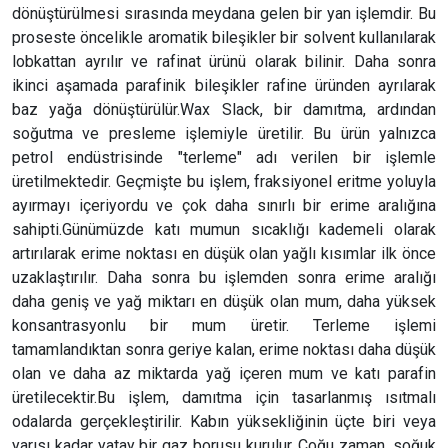
dönüştürülmesi sırasında meydana gelen bir yan işlemdir. Bu
proseste öncelikle aromatik bileşikler bir solvent kullanılarak
lobkattan ayrılır ve rafinat ürünü olarak bilinir. Daha sonra
ikinci aşamada parafinik bileşikler rafine üründen ayrılarak
baz yağa dönüştürülür.Wax Slack, bir damıtma, ardından
soğutma ve presleme işlemiyle üretilir. Bu ürün yalnızca
petrol endüstrisinde "terleme" adı verilen bir işlemle
üretilmektedir. Geçmişte bu işlem, fraksiyonel eritme yoluyla
ayırmayı içeriyordu ve çok daha sınırlı bir erime aralığına
sahipti.Günümüzde katı mumun sıcaklığı kademeli olarak
artırılarak erime noktası en düşük olan yağlı kısımlar ilk önce
uzaklaştırılır. Daha sonra bu işlemden sonra erime aralığı
daha geniş ve yağ miktarı en düşük olan mum, daha yüksek
konsantrasyonlu bir mum üretir. Terleme işlemi
tamamlandıktan sonra geriye kalan, erime noktası daha düşük
olan ve daha az miktarda yağ içeren mum ve katı parafin
üretilecektir.Bu işlem, damıtma için tasarlanmış ısıtmalı
odalarda gerçekleştirilir. Kabın yüksekliğinin üçte biri veya
yarısı kadar yatay bir gaz borusu kurulur. Çoğu zaman, soğuk