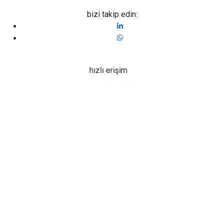
bizi takip edin:
hızlı erişim
Hakkımızda
başvurusu
Bize Ulaşın
Nesne
Sıkça Sorulan Sorular