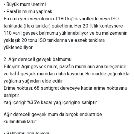
• Büyük mum üretimi
• Parafin mumu yapmak
Bu ürün yeni veya ikinci el 180 kg'lık varillerde veya ISO
tanklarda (flexi tanklar) paketlenir. Her 20 ft'lik konteynere
110 varil gevşek balmumu yüklenebiliyor ve bu malzemenin
yaklaşık 20 tonu ISO tanklarına ve esnek tanklara
yüklenebiliyor.
2. Ağır dereceli gevşek balmumu
Bileşim: Ağır gevşek mum, parafin mumunun ana bileşenidir
ve hafif gevşek mumdan daha koyudur. Bu madde çoğunlukla
yağlama yağından elde edilir.
Erime noktası: 68 santigrat dereceye kadar erime noktasına
sahiptir.
Yağ içeriği: %35'e kadar yağ içeriğine sahiptir.
Ağır dereceli gevşek mum da birçok endüstride
kullanılmaktadır:
• Balmumu emülsiyonu