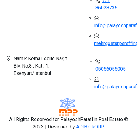
021
86028736
info@palayeshpar
mehrgostar.paraf
Namık Kemal, Adile Naşit
Blv. No:8 . Kat : 1.
05056055005
Esenyurt/İstanbul
info@palayeshpara
All Rights Reserved for PalayeshParaffin Real Estate ©
2023 | Designed by
ADIB GROUP