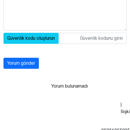
Güvenlik kodu oluşturun
Yorum gönder
Yorum bulunamadı
|
İli