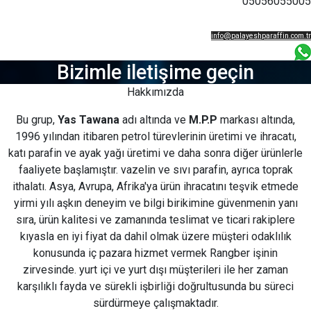
050560550
info@palayeshparaffin.com
05056055005
Bizimle iletişime geçin
Hakkımızda
Bu grup,
Yas Tawana
adı altında ve
M.P.P
markası altında,
1996 yılından itibaren petrol türevlerinin üretimi ve ihracatı,
katı parafin ve ayak yağı üretimi ve daha sonra diğer ürünlerle
faaliyete başlamıştır. vazelin ve sıvı parafin, ayrıca toprak
ithalatı. Asya, Avrupa, Afrika'ya ürün ihracatını teşvik etmede
yirmi yılı aşkın deneyim ve bilgi birikimine güvenmenin yanı
sıra, ürün kalitesi ve zamanında teslimat ve ticari rakiplere
kıyasla en iyi fiyat da dahil olmak üzere müşteri odaklılık
konusunda iç pazara hizmet vermek Rangber işinin
zirvesinde. yurt içi ve yurt dışı müşterileri ile her zaman
karşılıklı fayda ve sürekli işbirliği doğrultusunda bu süreci
sürdürmeye çalışmaktadır.