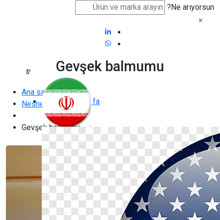
Ne arıyorsun?
Gevşek balmumu
tr
Ana sayfa
fa
Nesne
Gevşek balmumu